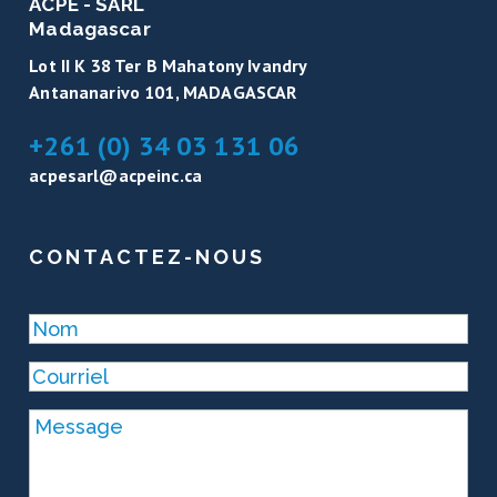
ACPE - SARL
Madagascar
Lot II K 38 Ter B Mahatony Ivandry
Antananarivo 101, MADAGASCAR
+261 (0) 34 03 131 06
acpesarl@acpeinc.ca
CONTACTEZ-NOUS