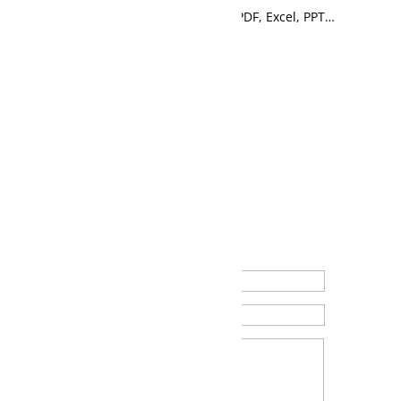
Matériel de formation en PDF, Excel, PPT…
Contenus
vidéos
Accès à la formation Blean
Contactez-nous