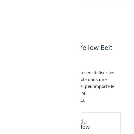
LEANdership
Promoteur exécutif / Yellow Belt
pour leader
Ce programme de formation vise à sensibiliser les
leaders sur l’importance de leur rôle dans une
démarche d’amélioration continue, peu importe le
type d’organisation (manufacturière,
transactionnelle, de service, OBNL).
Quels sont les objectifs du
Promoteur exécutif / Yellow
Belt pour leader ?