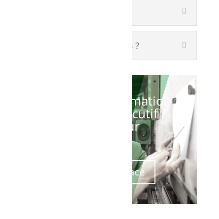
À qui ça s’adresse ?
Quels sont les prérequis ?
Réservez la formation
Promoteur exécutif /
Yellow Belt pour
leader
Réservez votre place