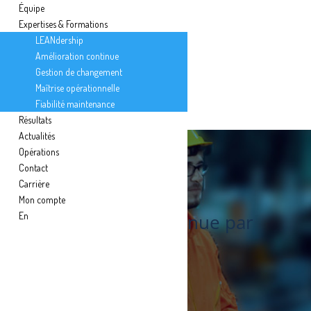
Équipe
Expertises & Formations
LEANdership
Amélioration continue
Gestion de changement
Maîtrise opérationnelle
Fiabilité maintenance
Résultats
Actualités
Opérations
Contact
Carrière
Formations
Mon compte
En
Amélioration continue par
les employés