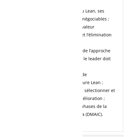
Découvrir les fondements du Lean, ses
principes guides et ses non négociables ;
Comprendre les notions de valeur
ajoutée/non-valeur ajoutée et l’élimination
des gaspillages ;
Découvrir les outils de base de l’approche
d’amélioration continue que le leader doit
connaître ;
Découvrir les changements de
comportement vers une culture Lean ;
Découvrir commet identifier, sélectionner et
prioriser des initiatives d’amélioration ;
Découvrir l’importance des phases de la
méthodologie Lean Six Sigma (DMAIC).