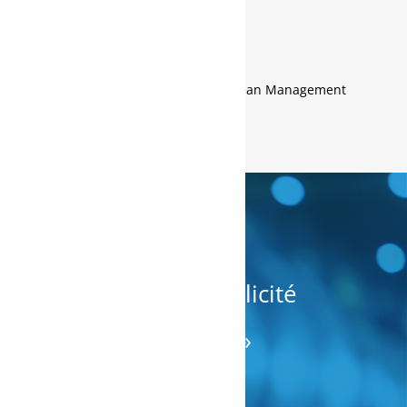
Bouchard
Coach en stratégie d’
a
ffaires et Lean Management
« J’aime la simplicité
et l’efficacité
de l’approche. »
Gestionnaire d’équipe