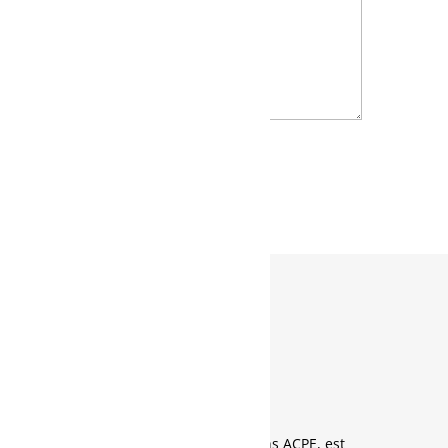
Nos Experts
Formateurs
L’équipe des Formateurs et Coachs ACPE, est