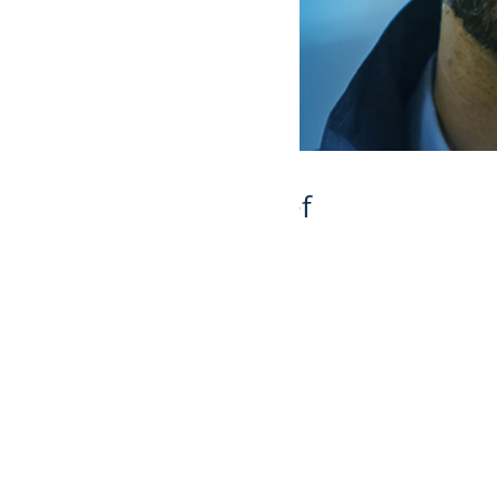
ACPE inc. - Bureau chef
1591, des Serres, Saint-Bruno
Québec CANADA J3V 6E9
438 874-4660
info@acpeinc.ca