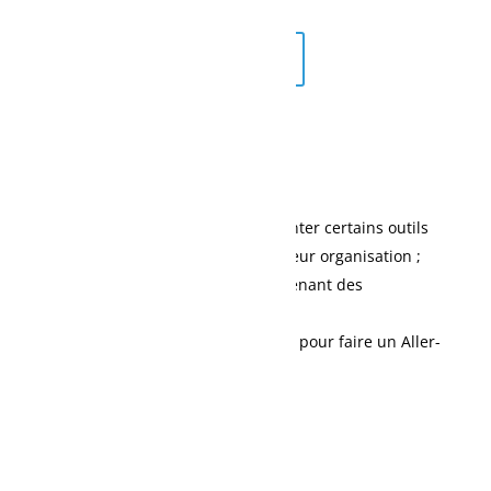
Réservez votre place
Structure
2 sessions de 8 heures ;
Les participants devront présenter certains outils
basés sur des cas vécus dans leur organisation ;
Discussions de cas précis provenant des
apprenants ;
Visite d’un site ou département pour faire un Aller-
voir (si possible).
Matériel de formation