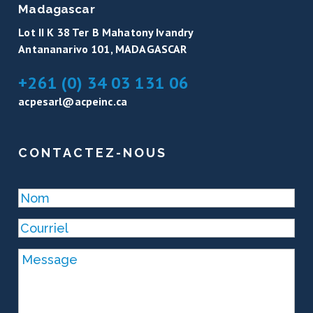
Madagascar
Lot II K 38 Ter B Mahatony Ivandry
Antananarivo 101, MADAGASCAR
+261 (0) 34 03 131 06
acpesarl@acpeinc.ca
CONTACTEZ-NOUS