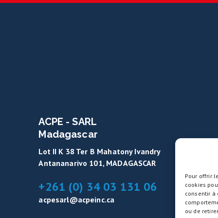
ACPE - SARL
Madagascar
Lot II K 38 Ter B Mahatony Ivandry
Antananarivo 101, MADAGASCAR
Pour offrir 
+261 (0) 34 03 131 06
cookies pour
consentir à
acpesarl@acpeinc.ca
comportement
ou de retire