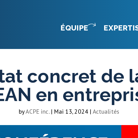
ÉQUIPE
EXPERTI
tat concret de l
EAN en entrepri
by
ACPE inc.
|
Mai 13, 2024
|
Actualités