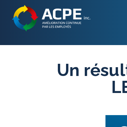
Un résul
L